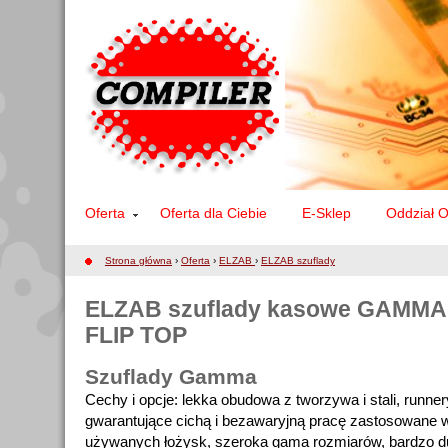
Oferta
Oferta dla Ciebie
E-Sklep
Oddział 
Strona główna
›
Oferta
›
ELZAB
›
ELZAB szuflady
ELZAB szuflady kasowe GAMMA, 
FLIP TOP
Szuflady Gamma
Cechy i opcje: lekka obudowa z tworzywa i stali, runn
gwarantujące cichą i bezawaryjną pracę zastosowane w
używanych łożysk, szeroka gama rozmiarów, bardzo